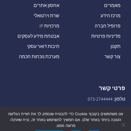
מאמרים
אחסון אתרים
מרכז הידע
שרת וירטואלי
פרופיל חברה
מרכזיות IP
מדיניות פרטיות
אבטחת מידע לעסקים
תקנון
תיבות דואר עסקי
צור קשר
מערכת נוכחות חכמה
פרטי קשר
טלפון:
073-2744444
דוא"ל:
sales@o-net.co.il
אנו משתמשים בקובצי Cookie כדי להבטיח שנספק לך את חוויית הגלישה
הטובה ביותר באתר שלנו. אם תמשיך להשתמש באתר זה, נניח שאת\ה
מרוצה ממנו.