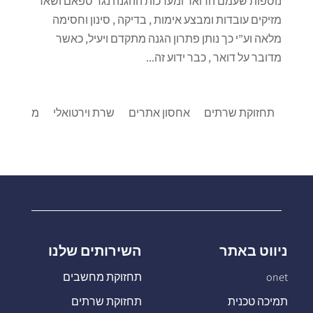
נוספות שעמם הדואר ומערכות ההגנה נגד ספאם ושאר
מזיקים עובדות ומבצע אימות , בדיקה , סינון וחסימה
מלאה וע”י כך נותן פתרון הגנה מתקדם ויעיל, כאשר
מדובר על דואר , כבר ידוע זה...
תחזוקת שרתים
אחסון אתרים
שרת וירטואלי
מרכזיות IP
ניווט באתר
השירותים שלנו
onet
תחזוקת מחשבים
תמיכה טכנית
תחזוקת שרתים