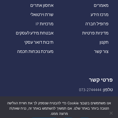
מאמרים
אחסון אתרים
מרכז הידע
שרת וירטואלי
פרופיל חברה
מרכזיות IP
מדיניות פרטיות
אבטחת מידע לעסקים
תקנון
תיבות דואר עסקי
צור קשר
מערכת נוכחות חכמה
פרטי קשר
טלפון:
073-2744444
דוא"ל:
sales@o-net.co.il
אנו משתמשים בקובצי Cookie כדי להבטיח שנספק לך את חוויית הגלישה
הטובה ביותר באתר שלנו. אם תמשיך להשתמש באתר זה, נניח שאת\ה
מרוצה ממנו.