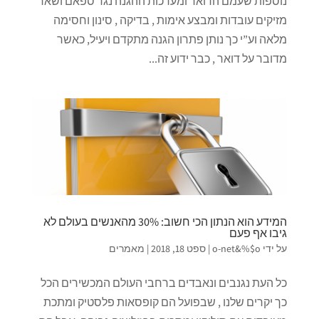
נוספות שעמם הדואר ומערכות ההגנה נגד ספאם ושאר
מזיקים עובדות ומבצע אימות , בדיקה , סינון וחסימה
מלאה וע”י כך נותן פתרון הגנה מתקדם ויעיל, כאשר
מדובר על דואר , כבר ידוע זה...
המידע הוא הנתון הכי חשוב: 30% מהאנשים בעולם לא
גיבו אף פעם
על ידי
o-net&%$o
|
ספט 18, 2018
|
מאמרים
כל העת נגנבים ונאבדים ברחבי העולם המכשירים הכל
כך יקרים שלנו , שבפועל הם קופסאות פלסטיק ומתכת