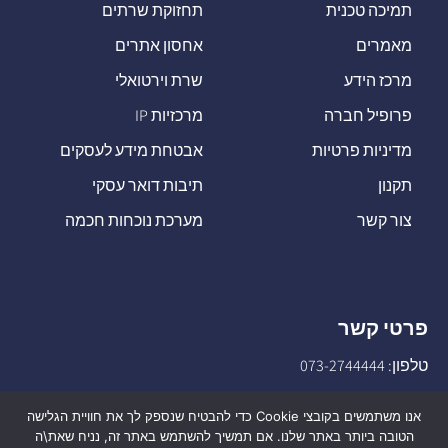
תמיכה טכנית
תחזוקת שרתים
מאמרים
אחסון אתרים
מרכז הידע
שרת וירטואלי
פרופיל חברה
מרכזיות IP
מדיניות פרטיות
אבטחת מידע לעסקים
תקנון
תיבות דואר עסקי
צור קשר
מערכת נוכחות חכמה
פרטי קשר
טלפון:
073-2744444
דוא"ל:
sales@o-net.co.il
אנו משתמשים בקובצי Cookie כדי להבטיח שנספק לך את חוויית הגלישה
הטובה ביותר באתר שלנו. אם תמשיך להשתמש באתר זה, נניח שאת\ה