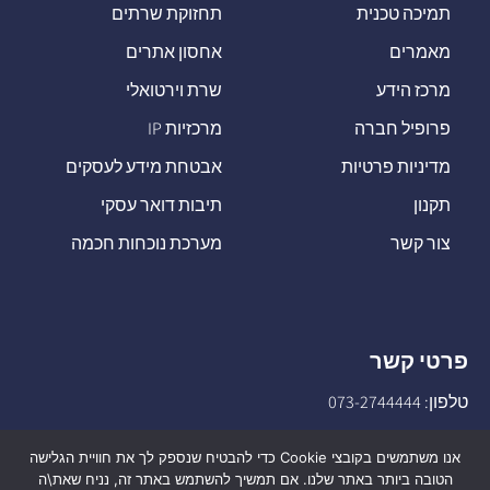
תמיכה טכנית
תחזוקת שרתים
מאמרים
אחסון אתרים
מרכז הידע
שרת וירטואלי
פרופיל חברה
מרכזיות IP
מדיניות פרטיות
אבטחת מידע לעסקים
תקנון
תיבות דואר עסקי
צור קשר
מערכת נוכחות חכמה
פרטי קשר
טלפון:
073-2744444
דוא"ל:
sales@o-net.co.il
אנו משתמשים בקובצי Cookie כדי להבטיח שנספק לך את חוויית הגלישה
הטובה ביותר באתר שלנו. אם תמשיך להשתמש באתר זה, נניח שאת\ה