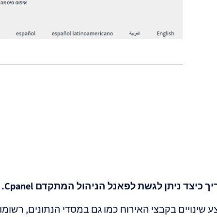
 כיצד ניתן לגשת לפאנל הניהול המתקדם Cpanel.
ינויים בקבצי האירוח כמו גם במסדי הנתונים, רשומות הDNS וע